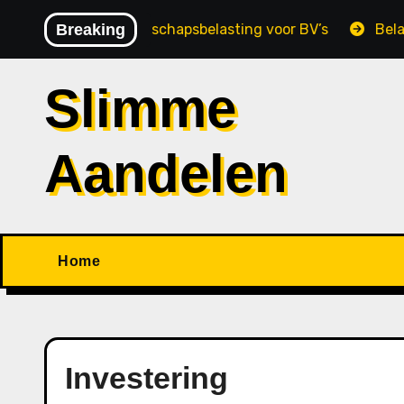
Ga
B
Vennootschapsbelasting voor BV’s
Breaking
Belastinga
naar
de
inhoud
Slimme
Aandelen
Home
Investering