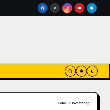
Inkomstenbelasting voor zelfstandigen
Belasti
Home
Investering