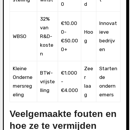
0
d
32%
€10.00
Innovat
van
0-
Hoo
ieve
WBSO
R&D-
€50.00
g
bedrijv
koste
0+
en
n
Kleine
Zee
Starten
BTW-
€1.000
Onderne
r
de
vrijste
-
mersreg
laa
ondern
lling
€4.000
eling
g
emers
Veelgemaakte fouten en
hoe ze te vermijden