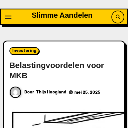
Ga
naar
Slimme Aandelen
de
inhoud
Investering
Belastingvoordelen voor
MKB
Door
Thijs Hoogland
mei 25, 2025